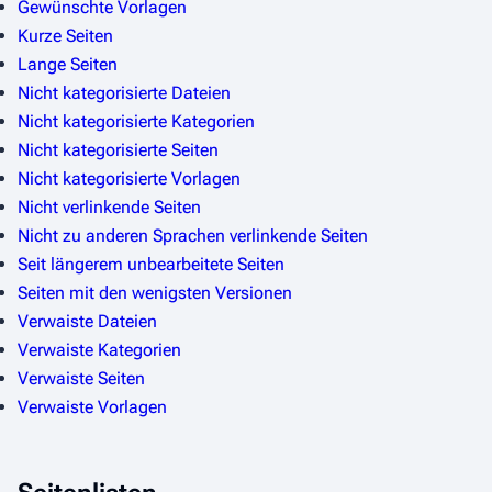
Gewünschte Vorlagen
n
Kurze Seiten
d
Lange Seiten
u
Nicht kategorisierte Dateien
r
Nicht kategorisierte Kategorien
c
Nicht kategorisierte Seiten
h
Nicht kategorisierte Vorlagen
s
Nicht verlinkende Seiten
u
Nicht zu anderen Sprachen verlinkende Seiten
c
Seit längerem unbearbeitete Seiten
h
Seiten mit den wenigsten Versionen
e
Verwaiste Dateien
n
Verwaiste Kategorien
Verwaiste Seiten
Verwaiste Vorlagen