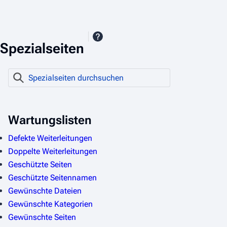
Spezialseiten
S
p
e
z
Wartungslisten
i
Defekte Weiterleitungen
a
Doppelte Weiterleitungen
l
Geschützte Seiten
s
Geschützte Seitennamen
e
Gewünschte Dateien
i
Gewünschte Kategorien
t
Gewünschte Seiten
e