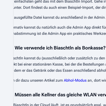
Am einfachsten geht das mit dem Biaschtln Import. Gehe in
herunter. Dort findest du auch einen Beispiel-Import, der dir
Die ausgefüllte Datei kannst du anschließend in der Admi
Alternativ kannst du natürlich auch die Admin App direkt für
Feinabstimmung ist die Admin App ein praktisches Werkze
Wie verwende ich Biaschtln als Bonkasse?
Biaschtln kannst du (ausschließlich oder zusätzlich zu de
direkt bei einer stationären Kasse, bei der die Bestellung
mit dem er das Getränk oder das Essen anschließend abho
Sieh dir dazu unseren Artikel zum
Abhol-Modus
an, dort wi
Müssen alle Kellner das gleiche WLAN ve
Da Biaschtln in der Cloud läuft, ist es grundsätzlich egal, 