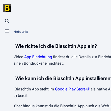
App
Suche aufrufen
Aus Biaschtln Wiki
Menü aufrufen
Wie richte ich die Biaschtln App ein?
Im Video
App Einrichtung
findest du alle Details zur Einri
du einen Bondrucker einrichtest.
Wie kann ich die Biaschtln App installieren
Die Biaschtln App steht im
Google Play Store
als native A
iPad) bereit.
Darüber hinaus kannst du die Biaschtln App auch als Web-A