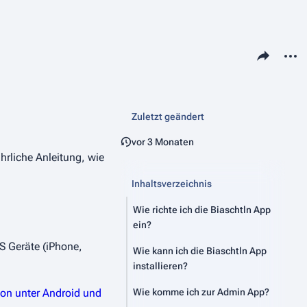
Diese Seite tei
Weite
Zuletzt geändert
vor 3 Monaten
hrliche Anleitung, wie
Inhaltsverzeichnis
Wie richte ich die Biaschtln App
ein?
OS Geräte (iPhone,
Wie kann ich die Biaschtln App
installieren?
ion unter Android und
Wie komme ich zur Admin App?