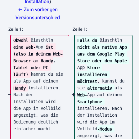
i
Installation
n
← Zum vorherigen
e
Versionsunterschied
B
Zeile 1:
Zeile 1:
e
Obwohl 
Biaschtln 
Falls du 
Biaschtln 
a
eine Web-
App 
ist 
nicht als native App 
r
(also in deinem Web-
aus dem Google Play 
b
Browser am Handy
, 
Store oder dem Apple 
e
Tablet oder PC 
App 
Store 
i
läuft) 
kannst du sie 
installieren 
als App auf deinem 
möchtest
, kannst du 
t
Handy 
installieren. 
sie 
alternativ 
als 
u
Nach der 
Web-
App auf deinem 
n
Installation wird 
Smartphone 
g
die App im Vollbild 
installieren. Nach 
s
angezeigt, was die 
der Installation 
z
Bedienung deutlich 
wird die App im 
einfacher macht.
Vollbild
-Modus 
u
angezeigt, was die 
s