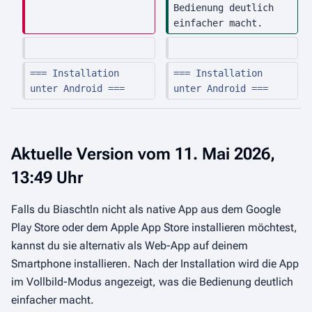
Bedienung deutlich 
a
einfacher macht.
m
m
e
=== Installation 
=== Installation 
n
unter Android ===
unter Android ===
f
a
s
Aktuelle Version vom 11. Mai 2026,
s
13:49 Uhr
u
n
Falls du Biaschtln nicht als native App aus dem Google
g
Play Store oder dem Apple App Store installieren möchtest,
kannst du sie alternativ als Web-App auf deinem
Smartphone installieren. Nach der Installation wird die App
im Vollbild-Modus angezeigt, was die Bedienung deutlich
einfacher macht.