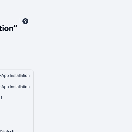
tion“
App Installation
App Installation
81
 Deutsch