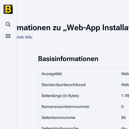
Informationen zu „Web-App Installa
Suche aufrufen
Aus Biaschtln Wiki
Menü aufrufen
Basisinformationen
Anzeigetitel
Web-
Standardsortierschlüssel
Web-
Seitenlänge (in Bytes)
1.9
Namensraumkennnummer
0
Seitenkennnummer
86
Seiteninhaltssprache
de -